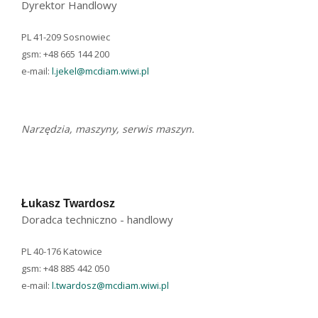
Dyrektor Handlowy
PL 41-209 Sosnowiec
gsm: +48 665 144 200
e-mail:
l.jekel@mcdiam.wiwi.pl
Narzędzia, maszyny, serwis maszyn.
Łukasz Twardosz
Doradca techniczno - handlowy
PL 40-176 Katowice
gsm: +48 885 442 050
e-mail:
l.twardosz@mcdiam.wiwi.pl