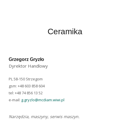
Ceramika
Grzegorz Gryzło​
Dyrektor Handlowy
PL 58-150 Strzegom
gsm: +48 603 858 604
tel: +48 74 856 13 52
e-mail:
g.gryzlo@mcdiam.wiwi.pl
Narzędzia, maszyny, serwis maszyn.