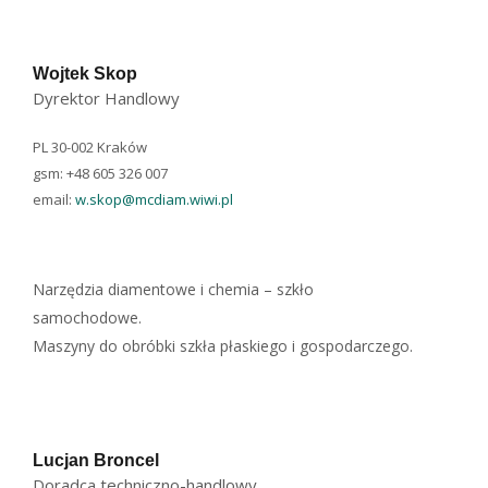
Wojtek Skop
Dyrektor Handlowy
PL 30-002 Kraków
gsm: +48 605 326 007
email:
w.skop@mcdiam.wiwi.pl
Narzędzia diamentowe i chemia – szkło
samochodowe.
Maszyny do obróbki szkła płaskiego i gospodarczego.
Lucjan Broncel
Doradca techniczno-handlowy