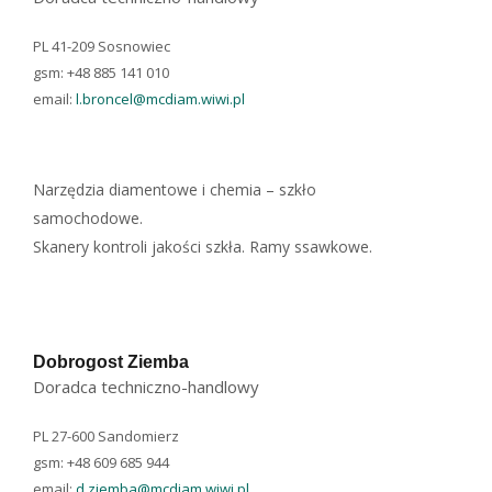
PL 41-209 Sosnowiec
gsm: +48 885 141 010
email:
l.broncel@mcdiam.wiwi.pl
Narzędzia diamentowe i chemia – szkło
samochodowe.
Skanery kontroli jakości szkła. Ramy ssawkowe.
Dobrogost Ziemba
Doradca techniczno-handlowy
PL 27-600 Sandomierz
gsm: +48 609 685 944
email:
d.ziemba@mcdiam.wiwi.pl