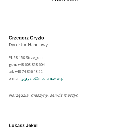
Grzegorz Gryzło
Dyrektor Handlowy
PL 58-150 Strzegom
gsm: +48 603 858 604
tel: +48 74 856 13 52
e-mail:
g.gryzlo@mcdiam.wiwi.pl
Narzędzia, maszyny, serwis maszyn.
Łukasz Jekel