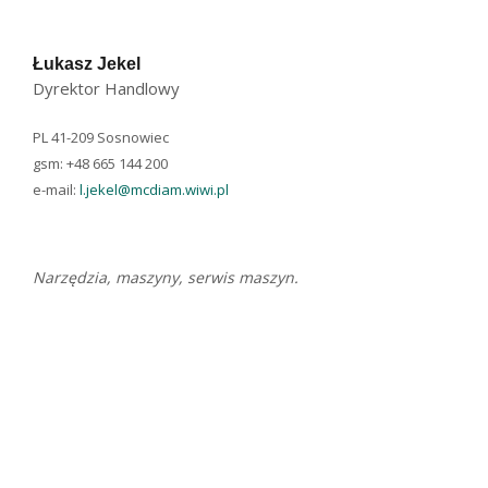
Łukasz Jekel
Dyrektor Handlowy
PL 41-209 Sosnowiec
gsm: +48 665 144 200
e-mail:
l.jekel@mcdiam.wiwi.pl
Narzędzia, maszyny, serwis maszyn.