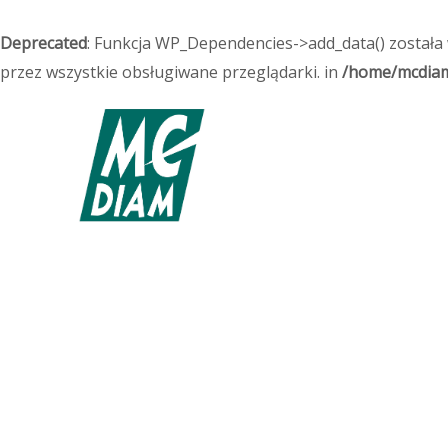
Przejdź
do
Deprecated
: Funkcja WP_Dependencies->add_data() została
treści
przez wszystkie obsługiwane przeglądarki. in
/home/mcdiam/
Mechanika