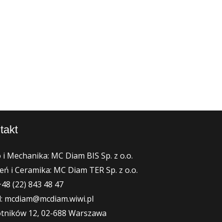
takt
 i Mechanika: MC Diam BIS Sp. z o.o.
eń i Ceramika: MC Diam TER Sp. z o.o.
+48 (22) 843 48 47
l: mcdiam@mcdiam.wiwi.pl
Lotników 12, 02-688 Warszawa