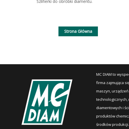
Szlifierki do obróbki diamentu.
Strona Główna
MC DIAM to wyspe
firma zajmująca s
maszyn, urządzeń
technologicznych,
diamentowych i ści
produktów chemicz
środków produkcji.