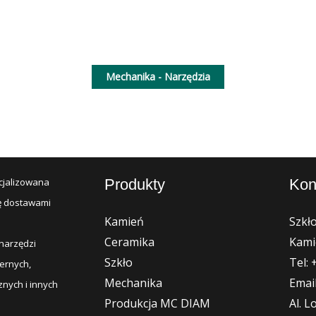
Mechanika - Narzędzia
Produkty
Kon
cjalizowana
ię dostawami
Kamień
Szkło
Ceramika
Kami
 narzędzi
Szkło
Tel: 
ernych,
Mechanika
Emai
nych i innych
Produkcja MC DIAM
Al. 